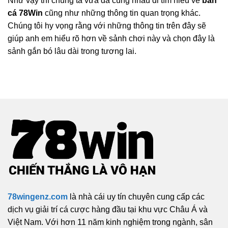
Như vậy thì chúng ta vừa đã cùng nhau đi tìm hiểu về
bắn
cá 78Win
cũng như những thông tin quan trọng khác.
Chúng tôi hy vọng rằng với những thông tin trên đây sẽ
giúp anh em hiểu rõ hơn về sảnh chơi này và chọn đây là
sảnh gắn bó lâu dài trong tương lai.
78wingenz.com
là nhà cái uy tín chuyên cung cấp các
dịch vụ giải trí cá cược hàng đầu tại khu vực Châu Á và
Việt Nam. Với hơn 11 năm kinh nghiệm trong ngành, sân