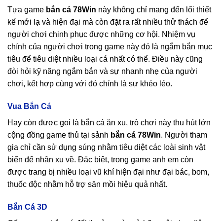
Tựa game
bắn cá 78Win
này không chỉ mang đến lối thiết
kế mới lạ và hiện đại mà còn đặt ra rất nhiều thử thách để
người chơi chinh phục được những cơ hội. Nhiệm vụ
chính của người chơi trong game này đó là ngắm bắn mục
tiêu để tiêu diệt nhiều loại cá nhất có thể. Điều này cũng
đòi hỏi kỹ năng ngắm bắn và sự nhanh nhẹ của người
chơi, kết hợp cùng với đó chính là sự khéo léo.
Vua Bắn Cá
Hay còn được gọi là bắn cá ăn xu, trò chơi này thu hút lớn
cộng đồng game thủ tại sảnh
bắn cá 78Win
. Người tham
gia chỉ cần sử dụng súng nhằm tiêu diệt các loài sinh vật
biển để nhận xu về. Đặc biệt, trong game anh em còn
được trang bị nhiều loại vũ khí hiện đại như đại bác, bom,
thuốc độc nhằm hỗ trợ săn mồi hiệu quả nhất.
Bắn Cá 3D