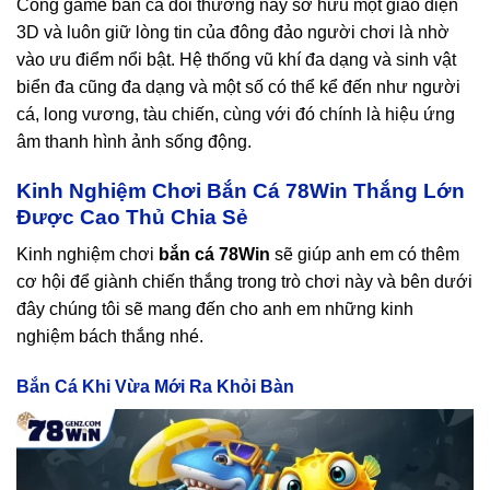
Cổng game bắn cá đổi thưởng này sở hữu một giao diện
3D và luôn giữ lòng tin của đông đảo người chơi là nhờ
vào ưu điểm nổi bật. Hệ thống vũ khí đa dạng và sinh vật
biển đa cũng đa dạng và một số có thể kể đến như người
cá, long vương, tàu chiến, cùng với đó chính là hiệu ứng
âm thanh hình ảnh sống động.
Kinh Nghiệm Chơi Bắn Cá 78Win Thắng Lớn
Được Cao Thủ Chia Sẻ
Kinh nghiệm chơi
bắn cá 78Win
sẽ giúp anh em có thêm
cơ hội để giành chiến thắng trong trò chơi này và bên dưới
đây chúng tôi sẽ mang đến cho anh em những kinh
nghiệm bách thắng nhé.
Bắn Cá Khi Vừa Mới Ra Khỏi Bàn