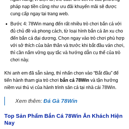
pháp nạp tiền cũng như ưu đãi khuyến mãi sẽ được
cung cấp ngay tại trang web.
Bước 4: 78Win mang đến rất nhiều trò chơi bắn cá với
đủ chủ đề và phong cách, từ loại hình bắn cá ăn xu cho
đến bắn cá đại dương. Chọn ngay vào trò chơi phù hợp
với sở thích của bản thân và trước khi bắt đầu ván chơi,
thì cần nắm vững quy tắc và hướng dẫn cụ thể của trò
chơi này.
Khi anh em đã sẵn sàng, thì nhấn chọn vào “Bắt đầu” để
tiến hành tham gia trò chơi
bắn cá 78Win
và tận hưởng
niềm vui thú vị của hành trình săn cá tại nhà cái 78Win.
Xem thêm:
Đá Gà 78Win
Top Sản Phẩm Bắn Cá 78Win Ăn Khách Hiện
Nay