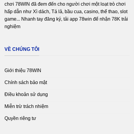
chơi 78WIN đã đem đến cho người chơi một loạt trò chơi
hấp dẫn như Xì dách, Tá lả, bầu cua, casino, thể thao, slot
game... Nhanh tay đăng ký, tải app 78win để nhận 78K trải
nghiệm
VỀ CHÚNG TÔI
Giới thiệu 78WIN
Chính sách bảo mật
Điều khoản sử dụng
Miễn trừ trách nhiệm
Quyền riêng tư