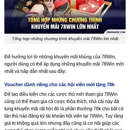
Tổng hợp những chương trình khuyến mãi 78Win lớn nhất
Để hưởng lợi từ những khuyến mãi khủng của 78Win,
người dùng có thể áp dụng những khuyến mãi 78Win mới
nhất và hấp dẫn nhất sau đây:
Voucher dành riêng cho các hội viên mới tặng 78k
Để tạo điều kiện cho các cược thủ mới tham gia 78Win
cũng có thể tham gia cá cược thỏa thích, nhà cái này đã
tung khuyến mãi rất hời đó là phần thưởng 78k cho bất cứ
tân thủ nào đăng ký tài khoản hội viên tại 78Win. Tuy rằng
giá trị không quá lớn nhưng đây cũng là cơ hội giúp các