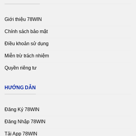
Giới thiệu 78WIN
Chính sách bảo mật
Điều khoản sử dụng
Miễn trừ trách nhiệm
Quyền riêng tư
HƯỚNG DẪN
Đăng Ký 78WIN
Đăng Nhập 78WIN
Tải App 78WIN