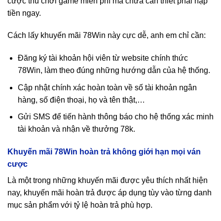
cược thủ chơi game miễn phí mà chưa cần thiết phải nạp
tiền ngay.
Cách lấy khuyến mãi 78Win này cực dễ, anh em chỉ cần:
Đăng ký tài khoản hội viên từ website chính thức
78Win, làm theo đúng những hướng dẫn của hệ thống.
Cập nhật chính xác hoàn toàn về số tài khoản ngân
hàng, số điện thoại, họ và tên thật,…
Gửi SMS để tiến hành thông báo cho hệ thống xác minh
tài khoản và nhận về thưởng 78k.
Khuyến mãi 78Win hoàn trả không giới hạn mọi ván
cược
Là một trong những khuyến mãi được yêu thích nhất hiện
nay, khuyến mãi hoàn trả được áp dụng tùy vào từng danh
mục sản phẩm với tỷ lệ hoàn trả phù hợp.