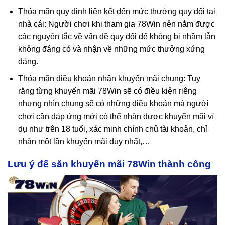
Thỏa mãn quy định liên kết đến mức thưởng quy đổi tại
nhà cái: Người chơi khi tham gia 78Win nên nắm được
các nguyên tắc về vấn đề quy đổi để không bị nhầm lẫn
không đáng có và nhận về những mức thưởng xứng
đáng.
Thỏa mãn điều khoản nhận khuyến mãi chung: Tuy
rằng từng khuyến mãi 78Win sẽ có điều kiện riêng
nhưng nhìn chung sẽ có những điều khoản mà người
chơi cần đáp ứng mới có thể nhận được khuyến mãi ví
dụ như trên 18 tuổi, xác minh chính chủ tài khoản, chỉ
nhận một lần khuyến mãi duy nhất,…
Lưu ý để săn khuyến mãi 78Win thành công