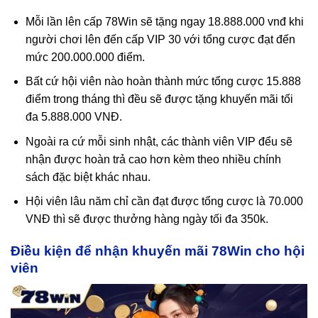
Mỗi lần lên cấp 78Win sẽ tặng ngay 18.888.000 vnđ khi
người chơi lên đến cấp VIP 30 với tổng cược đạt đến
mức 200.000.000 điểm.
Bất cứ hội viên nào hoàn thành mức tổng cược 15.888
điểm trong tháng thì đều sẽ được tặng khuyến mãi tối
đa 5.888.000 VNĐ.
Ngoài ra cứ mỗi sinh nhật, các thành viên VIP đểu sẽ
nhận được hoàn trả cao hơn kèm theo nhiều chính
sách đặc biệt khác nhau.
Hội viên lâu năm chỉ cần đạt được tổng cược là 70.000
VNĐ thì sẽ được thưởng hàng ngày tối đa 350k.
Điều kiện để nhận khuyến mãi 78Win cho hội
viên