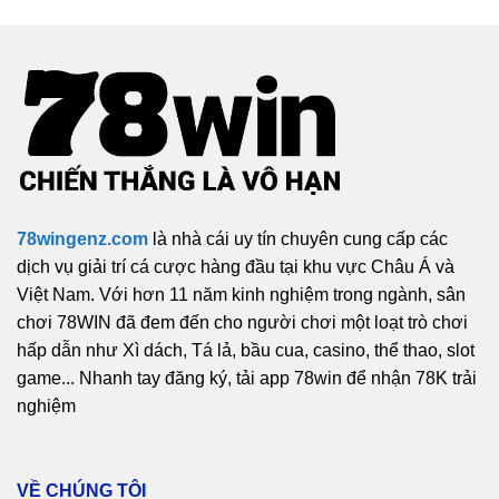
78wingenz.com
là nhà cái uy tín chuyên cung cấp các
dịch vụ giải trí cá cược hàng đầu tại khu vực Châu Á và
Việt Nam. Với hơn 11 năm kinh nghiệm trong ngành, sân
chơi 78WIN đã đem đến cho người chơi một loạt trò chơi
hấp dẫn như Xì dách, Tá lả, bầu cua, casino, thể thao, slot
game... Nhanh tay đăng ký, tải app 78win để nhận 78K trải
nghiệm
VỀ CHÚNG TÔI