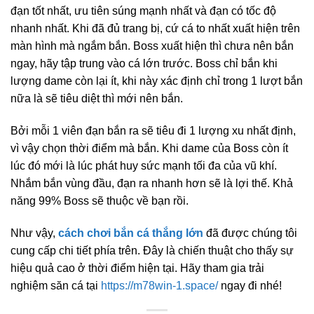
đạn tốt nhất, ưu tiên súng mạnh nhất và đạn có tốc độ
nhanh nhất. Khi đã đủ trang bị, cứ cá to nhất xuất hiện trên
màn hình mà ngắm bắn. Boss xuất hiện thì chưa nên bắn
ngay, hãy tập trung vào cá lớn trước. Boss chỉ bắn khi
lượng dame còn lại ít, khi này xác định chỉ trong 1 lượt bắn
nữa là sẽ tiêu diệt thì mới nên bắn.
Bởi mỗi 1 viên đạn bắn ra sẽ tiêu đi 1 lượng xu nhất định,
vì vậy chọn thời điểm mà bắn. Khi dame của Boss còn ít
lúc đó mới là lúc phát huy sức mạnh tối đa của vũ khí.
Nhắm bắn vùng đầu, đạn ra nhanh hơn sẽ là lợi thế. Khả
năng 99% Boss sẽ thuộc về bạn rồi.
Như vậy,
cách chơi bắn cá thắng lớn
đã được chúng tôi
cung cấp chi tiết phía trên. Đây là chiến thuật cho thấy sự
hiệu quả cao ở thời điểm hiện tại. Hãy tham gia trải
nghiệm săn cá tại
https://m78win-1.space/
ngay đi nhé!