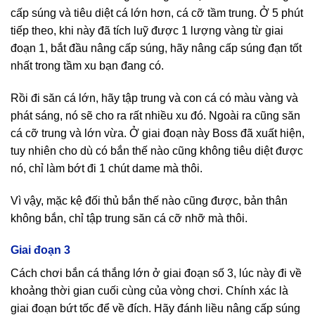
cấp súng và tiêu diệt cá lớn hơn, cá cỡ tầm trung. Ở 5 phút
tiếp theo, khi này đã tích luỹ được 1 lượng vàng từ giai
đoạn 1, bắt đầu nâng cấp súng, hãy nâng cấp súng đạn tốt
nhất trong tầm xu bạn đang có.
Rồi đi săn cá lớn, hãy tập trung và con cá có màu vàng và
phát sáng, nó sẽ cho ra rất nhiều xu đó. Ngoài ra cũng săn
cá cỡ trung và lớn vừa. Ở giai đoạn này Boss đã xuất hiện,
tuy nhiên cho dù có bắn thế nào cũng không tiêu diệt được
nó, chỉ làm bớt đi 1 chút dame mà thôi.
Vì vậy, mặc kệ đối thủ bắn thế nào cũng được, bản thân
không bắn, chỉ tập trung săn cá cỡ nhỡ mà thôi.
Giai đoạn 3
Cách chơi bắn cá thắng lớn ở giai đoạn số 3, lúc này đi về
khoảng thời gian cuối cùng của vòng chơi. Chính xác là
giai đoạn bứt tốc để về đích. Hãy đánh liều nâng cấp súng