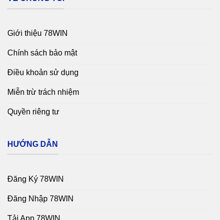
Giới thiệu 78WIN
Chính sách bảo mật
Điều khoản sử dụng
Miễn trừ trách nhiệm
Quyền riêng tư
HƯỚNG DẪN
Đăng Ký 78WIN
Đăng Nhập 78WIN
Tải App 78WIN