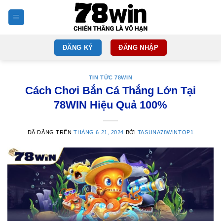
Chuyển
đến
nội
dung
ĐĂNG KÝ
ĐĂNG NHẬP
TIN TỨC 78WIN
Cách Chơi Bắn Cá Thắng Lớn Tại
78WIN Hiệu Quả 100%
ĐÃ ĐĂNG TRÊN
THÁNG 6 21, 2024
BỞI
TASUNA78WINTOP1