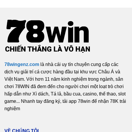
78wingenz.com
là nhà cái uy tín chuyên cung cấp các
dịch vụ giải trí cá cược hàng đầu tại khu vực Châu Á và
Việt Nam. Với hơn 11 năm kinh nghiệm trong ngành, sân
chơi 78WIN đã đem đến cho người chơi một loạt trò chơi
hấp dẫn như Xì dách, Tá lả, bầu cua, casino, thể thao, slot
game... Nhanh tay đăng ký, tải app 78win để nhận 78K trải
nghiệm
VỀ CHÚNG TÔI