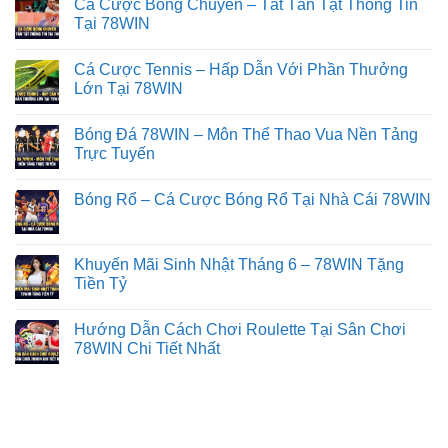
Cá Cược Bóng Chuyền – Tất Tần Tật Thông Tin
Tại 78WIN
Cá Cược Tennis – Hấp Dẫn Với Phần Thưởng
Lớn Tại 78WIN
Bóng Đá 78WIN – Môn Thể Thao Vua Nền Tảng
Trực Tuyến
Bóng Rổ – Cá Cược Bóng Rổ Tại Nhà Cái 78WIN
Khuyến Mãi Sinh Nhật Tháng 6 – 78WIN Tặng
Tiền Tỷ
Hướng Dẫn Cách Chơi Roulette Tại Sân Chơi
78WIN Chi Tiết Nhất