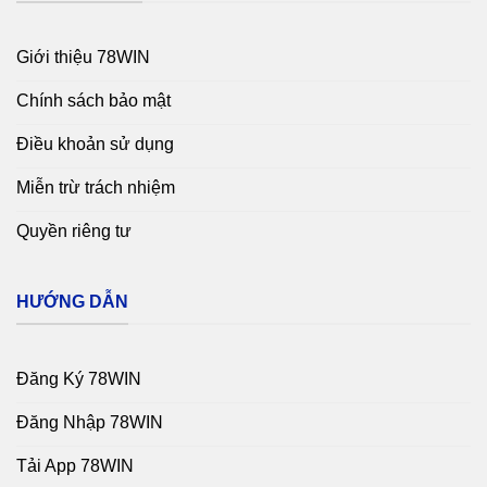
Giới thiệu 78WIN
Chính sách bảo mật
Điều khoản sử dụng
Miễn trừ trách nhiệm
Quyền riêng tư
HƯỚNG DẪN
Đăng Ký 78WIN
Đăng Nhập 78WIN
Tải App 78WIN