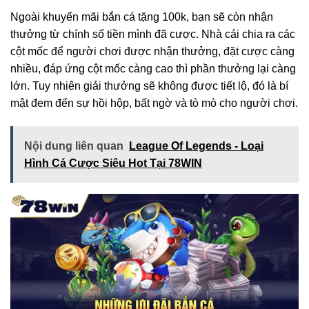
Ngoài khuyến mãi bắn cá tặng 100k, bạn sẽ còn nhận
thưởng từ chính số tiền mình đã cược. Nhà cái chia ra các
cột mốc để người chơi được nhận thưởng, đặt cược càng
nhiều, đáp ứng cột mốc càng cao thì phần thưởng lại càng
lớn. Tuy nhiên giải thưởng sẽ không được tiết lộ, đó là bí
mật đem đến sự hồi hộp, bất ngờ và tò mò cho người chơi.
Nội dung liên quan
League Of Legends - Loại
Hình Cá Cược Siêu Hot Tại 78WIN