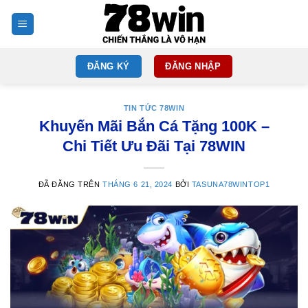
Chuyển
đến
nội
dung
ĐĂNG KÝ
ĐĂNG NHẬP
TIN TỨC 78WIN
Khuyến Mãi Bắn Cá Tặng 100K –
Chi Tiết Ưu Đãi Tại 78WIN
ĐÃ ĐĂNG TRÊN
THÁNG 6 21, 2024
BỞI
TASUNA78WINTOP1