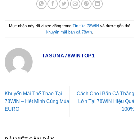
Mục nhập này đã được đăng trong
Tin tức 78WIN
và được gắn thẻ
khuyến mãi bắn cá 78win
.
TASUNA78WINTOP1
Khuyến Mãi Thể Thao Tại
Cách Chơi Bắn Cá Thắng
78WIN – Hết Mình Cùng Mùa
Lớn Tại 78WIN Hiệu Quả
EURO
100%