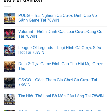
BÀI VIẾT GẦN ĐÂY
PUBG – Trải Nghiệm Cá Cược Đỉnh Cao Với
Sảnh Game Tại 78WIN
Valorant – Điểm Danh Các Loại Cược Đang Có
Tại 78WIN
League Of Legends – Loại Hình Cá Cược Siêu
Hot Tại 78WIN
Dota 2: Tựa Game Đỉnh Cao Thu Hút Mọi Cược
Thủ
CS:GO – Cách Tham Gia Chơi Cá Cược Tại
78WIN
Tìm Hiểu Thể Loại Bộ Môn Cầu Lông Tại 78WIN