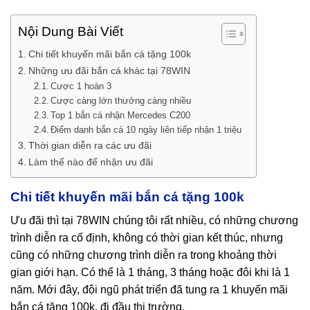
Nội Dung Bài Viết
Chi tiết khuyến mãi bắn cá tặng 100k
Những ưu đãi bắn cá khác tại 78WIN
Cược 1 hoàn 3
Cược càng lớn thưởng càng nhiều
Top 1 bắn cá nhận Mercedes C200
Điểm danh bắn cá 10 ngày liên tiếp nhận 1 triệu
Thời gian diễn ra các ưu đãi
Làm thế nào để nhận ưu đãi
Chi tiết khuyến mãi bắn cá tặng 100k
Ưu đãi thì tại 78WIN chúng tôi rất nhiều, có những chương
trình diễn ra cố định, không có thời gian kết thúc, nhưng
cũng có những chương trình diễn ra trong khoảng thời
gian giới hạn. Có thể là 1 tháng, 3 tháng hoặc đôi khi là 1
năm. Mới đây, đội ngũ phát triển đã tung ra 1 khuyến mãi
bắn cá tặng 100k, đi đầu thị trường.